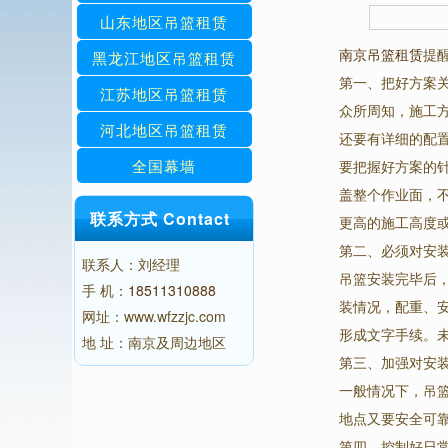
山东地区吊篮租赁
南京吊篮租赁
提
黑龙江地区吊篮租赁
第一、把好方案
江苏地区吊篮租赁
众所周知，施工
河北地区吊篮租赁
还要有详细的配
全国幕墙
要把握好方案的
盖整个作业面，
联系方式 Contact
更高的施工高度
第二、必须对安
联系人：刘经理
吊篮安装完毕后
手 机：
18511310888
装情况，配重、
网址：www.wfzzjc.com
形成文字手续。
地 址：南京及周边地区
第三、加强对安
一般情况下，吊
地点又要安全可
第四、控制好日