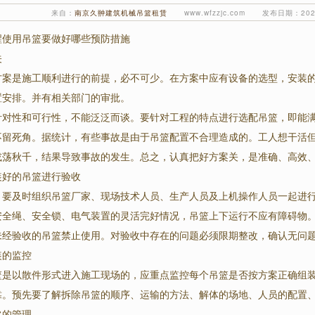
来自：
南京久翀建筑机械吊篮租赁
www.wfzzjc.com 发布日期：2022
醒使用吊篮要做好哪些预防措施
关
方案是施工顺利进行的前提，必不可少。在方案中应有设备的选型，安装
置安排。并有相关部门的审批。
针对性和可行性，不能泛泛而谈。要针对工程的特点进行选配吊篮，即能
不留死角。据统计，有些事故是由于吊篮配置不合理造成的。工人想干活
或荡秋千，结果导致事故的发生。总之，认真把好方案关，是准确、高效
装好的吊篮进行验收
，要及时组织吊篮厂家、现场技术人员、生产人员及上机操作人员一起进
安全绳、安全锁、电气装置的灵活完好情况，吊篮上下运行不应有障碍物
未经验收的吊篮禁止使用。对验收中存在的问题必须限期整改，确认无问
装的监控
1
2
篮是以散件形式进入施工现场的，应重点监控每个吊篮是否按方案正确组
靠。预先要了解拆除吊篮的顺序、运输的方法、解体的场地、人员的配置
常的管理